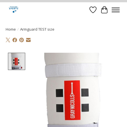
Verlanglijst
Winkelwa
Home
/
Armguard TEST size
Product image slideshow Items