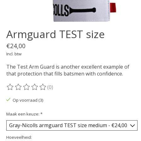
Armguard TEST size
€24,00
Incl. btw
The Test Arm Guard is another excellent example of
that protection that fills batsmen with confidence.
(0)
De beoordeling van dit product is
0
van de 5
Op voorraad (3)
Maak een keuze:
*
Hoeveelheid: