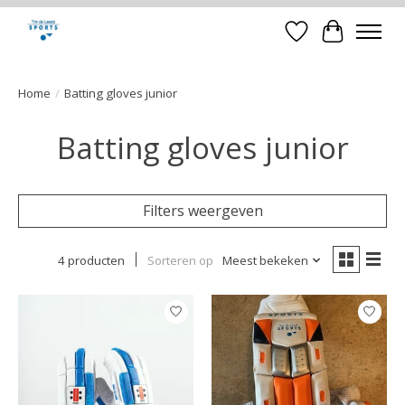
Verlanglijst
Winkelwa
Home
/
Batting gloves junior
Batting gloves junior
Filters weergeven
4 producten
Sorteren op
Meest bekeken