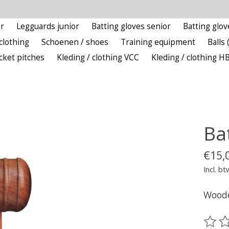
r
Legguards junior
Batting gloves senior
Batting glov
clothing
Schoenen / shoes
Training equipment
Balls 
icket pitches
Kleding / clothing VCC
Kleding / clothing H
Ba
€15,
Incl. bt
Woode
De be