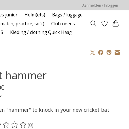
Aanmelden / Inloggen
es junior
Helm(ets)
Bags / luggage
(match, practice, soft)
Club needs
BS
Kleding / clothing Quick Haag
t hammer
00
w
n "hammer" to knock in your new cricket bat.
(0)
oordeling van dit product is
0
van de 5