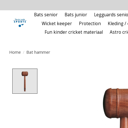
Bats senior
Bats junior
Legguards senio
Wicket keeper
Protection
Kleding / 
Fun kinder cricket materiaal
Astro cr
Home
/
Bat hammer
Product image slideshow Items