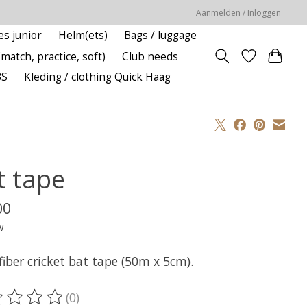
Aanmelden / Inloggen
es junior
Helm(ets)
Bags / luggage
(match, practice, soft)
Club needs
BS
Kleding / clothing Quick Haag
t tape
00
w
fiber cricket bat tape (50m x 5cm).
(0)
oordeling van dit product is
0
van de 5