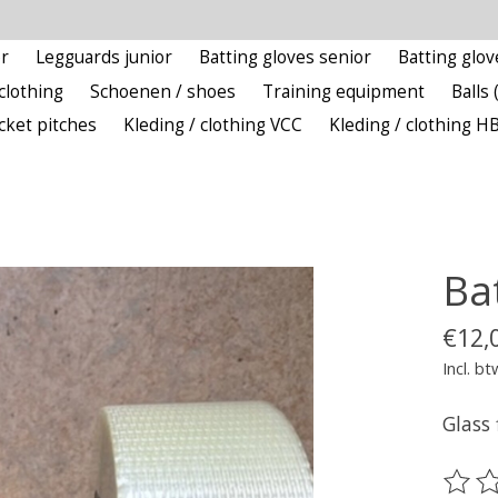
r
Legguards junior
Batting gloves senior
Batting glov
clothing
Schoenen / shoes
Training equipment
Balls 
icket pitches
Kleding / clothing VCC
Kleding / clothing H
Ba
€12,
Incl. bt
Glass 
De be