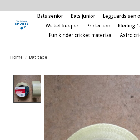
Bats senior
Bats junior
Legguards senio
Wicket keeper
Protection
Kleding / 
Fun kinder cricket materiaal
Astro cr
Home
/
Bat tape
Product image slideshow Items