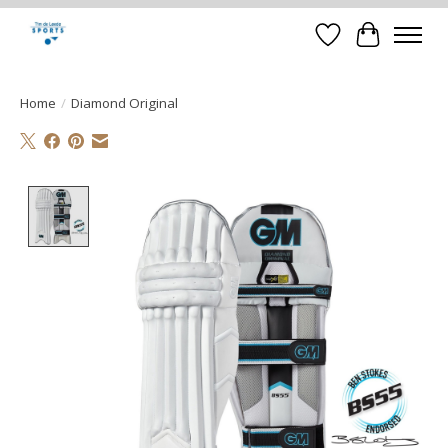
Verlanglijst
Winkelwa
Home
/
Diamond Original
Product image slideshow Items