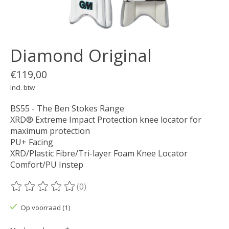
Diamond Original
€119,00
Incl. btw
BS55 - The Ben Stokes Range
XRD® Extreme Impact Protection knee locator for
maximum protection
PU+ Facing
XRD/Plastic Fibre/Tri-layer Foam Knee Locator
Comfort/PU Instep
(0)
De beoordeling van dit product is
0
van de 5
Op voorraad (1)