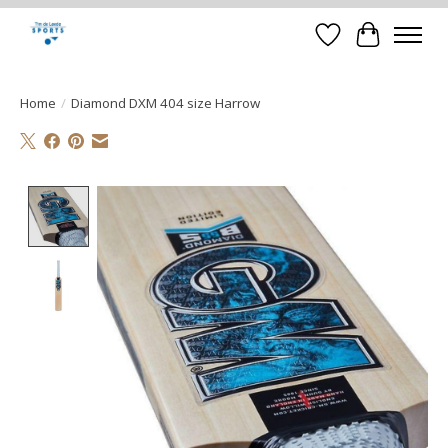
Verlanglijst
Winkelwa
Home
/
Diamond DXM 404 size Harrow
Product image slideshow Items