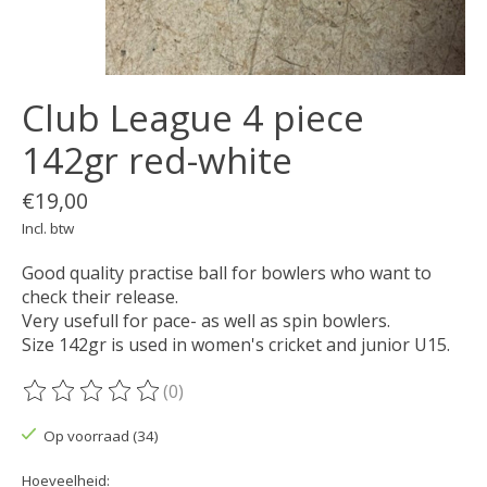
Club League 4 piece
142gr red-white
€19,00
Incl. btw
Good quality practise ball for bowlers who want to
check their release.
Very usefull for pace- as well as spin bowlers.
Size 142gr is used in women's cricket and junior U15.
(0)
De beoordeling van dit product is
0
van de 5
Op voorraad (34)
Hoeveelheid: