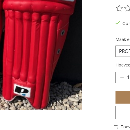
De be
Op 
Maak e
Hoeveel
Toev