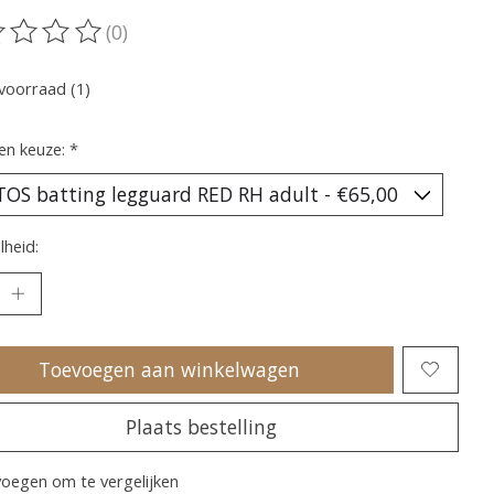
(0)
oordeling van dit product is
0
van de 5
voorraad (1)
en keuze:
*
heid:
Toevoegen aan winkelwagen
Plaats bestelling
oegen om te vergelijken