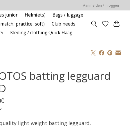
Aanmelden / Inloggen
es junior
Helm(ets)
Bags / luggage
(match, practice, soft)
Club needs
BS
Kleding / clothing Quick Haag
OTOS batting legguard
D
00
w
quality light weight batting legguard.