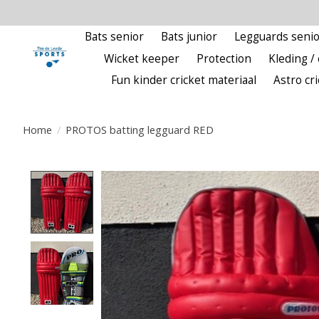
Bats senior
Bats junior
Legguards senio
Wicket keeper
Protection
Kleding / 
Fun kinder cricket materiaal
Astro cr
Home
/
PROTOS batting legguard RED
Product image slideshow Items