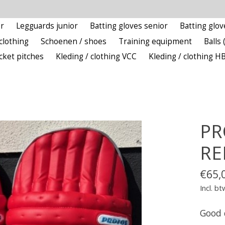
r
Legguards junior
Batting gloves senior
Batting glov
clothing
Schoenen / shoes
Training equipment
Balls 
icket pitches
Kleding / clothing VCC
Kleding / clothing H
PR
RE
€65,
Incl. bt
Good 