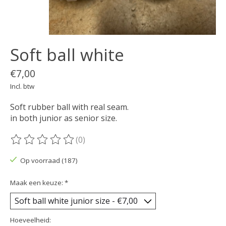
Soft ball white
€7,00
Incl. btw
Soft rubber ball with real seam.
in both junior as senior size.
(0)
De beoordeling van dit product is
0
van de 5
Op voorraad (187)
Maak een keuze:
*
Hoeveelheid: