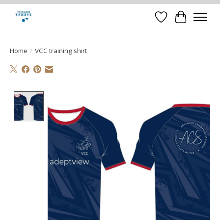
Verlanglijst
Winkelwa
Home
/
VCC training shirt
Product image slideshow Items