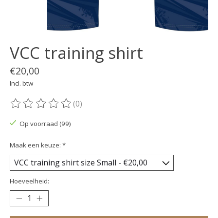
VCC training shirt
€20,00
Incl. btw
(0)
De beoordeling van dit product is
0
van de 5
Op voorraad (99)
Maak een keuze:
*
Hoeveelheid: