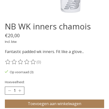
NB WK inners chamois
€20,00
Incl. btw
Fantastic padded wk inners. Fit like a glove...
(0)
De beoordeling van dit product is
0
van de 5
Op voorraad (3)
Hoeveelheid:
Toevoegen aan winkelwagen