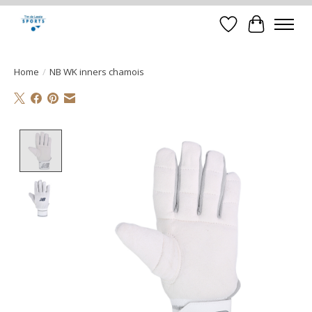
Verlanglijst
Winkelwa
Home
/
NB WK inners chamois
Product image slideshow Items