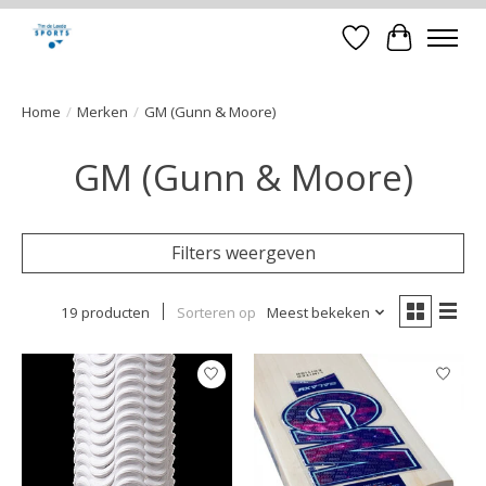
Verlanglijst
Winkelwa
Home
/
Merken
/
GM (Gunn & Moore)
GM (Gunn & Moore)
Filters weergeven
19 producten
Sorteren op
Meest bekeken