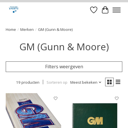
Verlanglijst
Winkelwa
Home
/
Merken
/
GM (Gunn & Moore)
GM (Gunn & Moore)
Filters weergeven
19 producten
Sorteren op
Meest bekeken