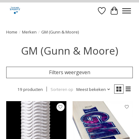
Verlanglijst
Winkelwa
Home
/
Merken
/
GM (Gunn & Moore)
GM (Gunn & Moore)
Filters weergeven
19 producten
Sorteren op
Meest bekeken